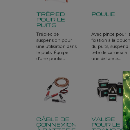
TRÉPIED
POULIE
POUR LE
PUITS
Trépied de
Avec pince pour l
suspension pour
fixation à la bouc
une utilisation dans
du puits, suspend 
le puits. Équipé
tête de caméra à
d’une poulie
une distance
standard pour le
réglable de la par
câble de la caméra.
du puits.
Dans le cas d’une
utilisation avec
l’encodeur
électronique de la
Well-camera.2,
requiert ensemble
encouder pour
CÂBLE DE
VALISE
trépied.
CONNEXION
POUR LE
À BATTERIE
TRANSPO