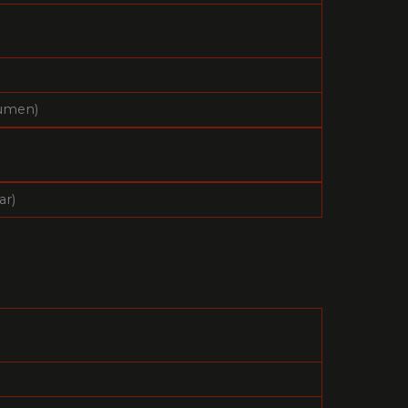
°
lumen)
ar)