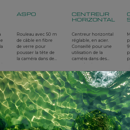
ASPO
CENTREUR
HORIZONTAL
a
Rouleau avec 50 m
Centreur horizontal
M
he
de câble en fibre
réglable, en acier.
p
la
de verre pour
Conseillé pour une
9
pousser la tête de
utilisation de la
p
la caméra dans des
caméra dans des
p
oi
trous
trous horizontaux,
p
subhorizontaux ; il
associé à
c
est équipé d'un
l’accessoire ASPO.
c
adaptateur en
Dim. (fermé):
téflon pour la tête.
10,5cm x 10,5 cm x
Accroché à l’arrière
19cm Dim. (ouvert):
de la tête de la
33,2cm x 33,2 cm x
caméra, pendant le
12cm
déroulement, il
SAC
fournit une
REMBOURRÉ
poussée qui
RT