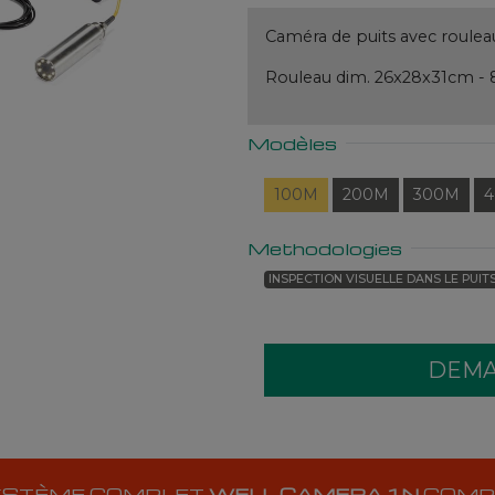
Caméra de puits avec roule
Rouleau dim. 26x28x31cm - 
Modèles
100M
200M
300M
Methodologies
INSPECTION VISUELLE DANS LE PUIT
YSTÈME COMPLET
WELL CAMERA.1N
COMP