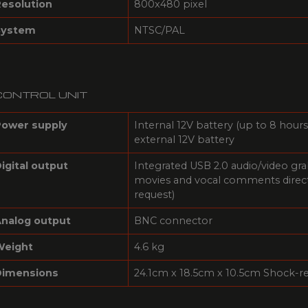
esolution
800x480 pixel
System
NTSC/PAL
CONTROL UNIT
ower supply
Internal 12V battery (up to 8 hours 
external 12V battery
igital output
Integrated USB 2.0 audio/video g
movies and vocal comments direct
request)
nalog output
BNC connector
Weight
4.6 kg
Dimensions
24.1cm x 18.5cm x 10.5cm Shock-r