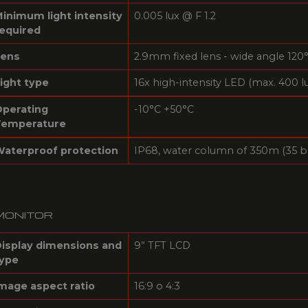
inimum light intensity
0.005 lux @ F 1.2
equired
Lens
2.9mm fixed lens - wide angle 120
ight type
16x high-intensity LED (max. 400 
perating
-10°C +50°C
Temperature
aterproof protection
IP68, water column of 350m (35 b
MONITOR
isplay dimensions and
9’‘ TFT LCD
ype
mage aspect ratio
16:9 o 4:3