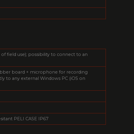
of field use); possibility to connect to an
rabber board + microphone for recording
ly to any external Windows PC (iOS on
esitant PELI CASE IP67