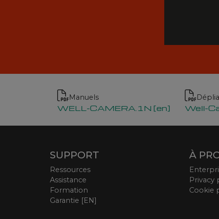
Manuels
Dépli
WELL-CAMERA.1N [en]
Well-C
SUPPORT
À PR
Ressources
Enterpr
Assistance
Privacy 
Formation
Cookie 
Garantie [EN]