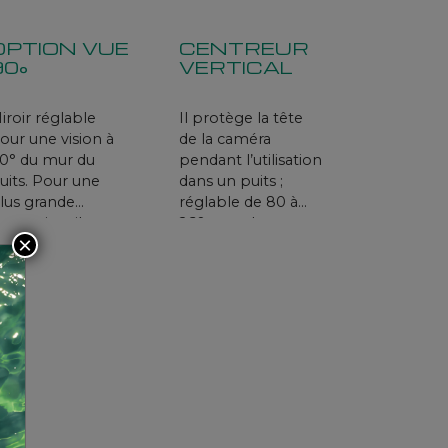
OPTION VUE
CENTREUR
90°
VERTICAL
iroir réglable
Il protège la tête
our une vision à
de la caméra
0° du mur du
pendant l’utilisation
uits. Pour une
dans un puits ;
lus grande
réglable de 80 à
rotection, il est
260 mm de
×
onseillé d’utiliser le
diamètre.
entreur vertical.
Également
conseillé en
association avec
l'option vue 90°.