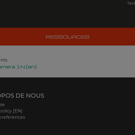
Tec
RESSOURCES
ants
amera.1N [en]
OPOS DE NOUS
ise
policy [EN]
preferences