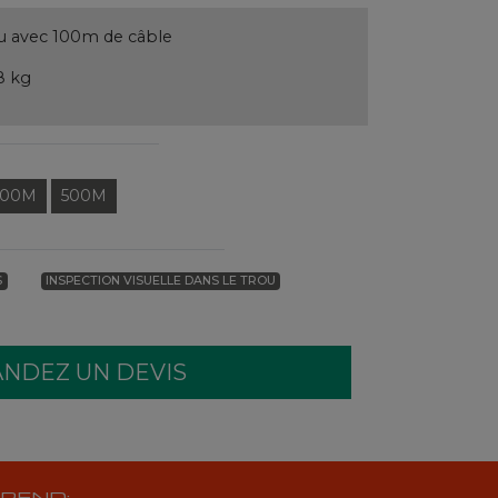
au avec 100m de câble
8 kg
400M
500M
S
INSPECTION VISUELLE DANS LE TROU
REND: