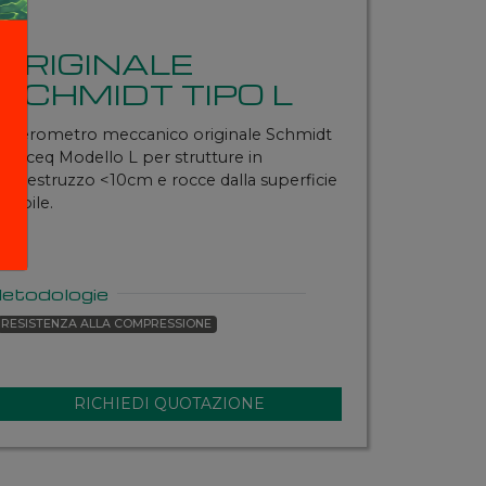
ORIGINALE
SCHMIDT TIPO L
Sclerometro meccanico originale Schmidt
Proceq Modello L per strutture in
calcestruzzo <10cm e rocce dalla superficie
friabile.
etodologie
RESISTENZA ALLA COMPRESSIONE