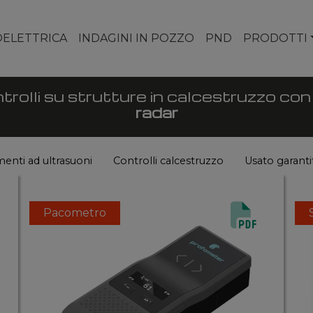
ELETTRICA
INDAGINI IN POZZO
PND
PRODOTTI
lli su strutture in calcestruzzo co
radar
enti ad ultrasuoni
Controlli calcestruzzo
Usato garanti
Pacometro