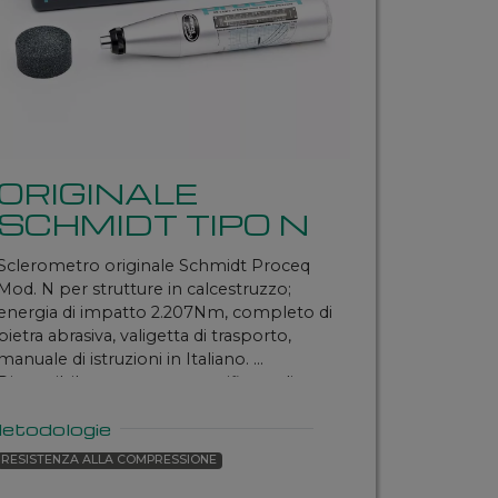
ORIGINALE
SCHMIDT TIPO N
Sclerometro originale Schmidt Proceq
Mod. N per strutture in calcestruzzo;
energia di impatto 2.207Nm, completo di
pietra abrasiva, valigetta di trasporto,
manuale di istruzioni in Italiano.
Disponibile con e senza certificato di
calibrazione
etodologie
RESISTENZA ALLA COMPRESSIONE