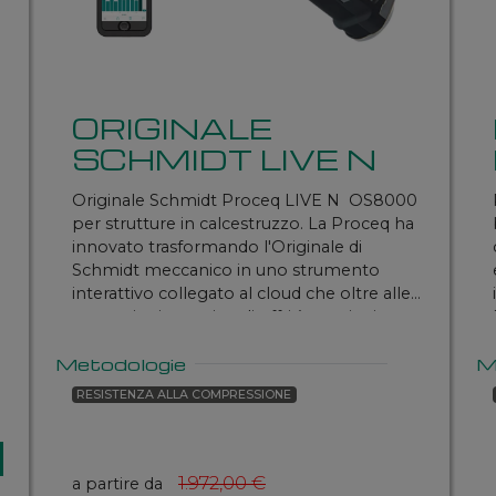
ORIGINALE
SCHMIDT LIVE N
Originale Schmidt Proceq LIVE N OS8000
per strutture in calcestruzzo. La Proceq ha
innovato trasformando l'Originale di
Schmidt meccanico in uno strumento
interattivo collegato al cloud che oltre alle
prestazioni eccezionali offrirà tramite i
modelli Live anche una facilità d'uso senza
Metodologie
M
e
eguali.
è
Disponibile con e senza certificato di
RESISTENZA ALLA COMPRESSIONE
calibrazione
1.972,00 €
a partire da