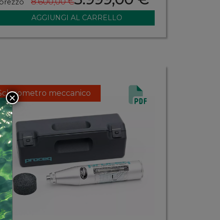
8.600,00 €
prezzo
Sclerometro meccanico
×