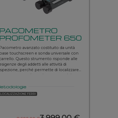
PACOMETRO
PROFOMETER 650
Pacometro avanzato costituito da unità
base touchscreen e sonda universale con
carrello. Questo strumento risponde alle
esigenze degli addetti alle attività di
ispezione, perché permette di localizzare
le armature e valutare lo spessore del
copriferro e le dimensioni delle barre.
etodologie
LOCALIZZAZIONE FERRI
3.999,00 €