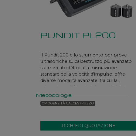
PUNDIT PL200
Il Pundit 200 è lo strumento per prove
ultrasoniche su calcestruzzo più avanzato
sul mercato. Oltre alla misurazione
standard della velocità d'impulso, offre
diverse modalità avanzate, tra cui la
misurazione della velocità superficiale, la
scansione lineare e la scansione dell'area. Il
Metodologie
dispositivo consente inoltre la registrazion
OMOGENEITÀ CALCESTRUZZO
dei dati e della forma d'onda. Il Pundit 200 
dotato di funzionalità specifiche per le
correlazioni della resistenza alla
compressione, il metodo SONREB e la
misurazione del modulo elastico.