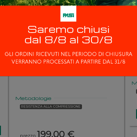
SCLEROMETRO
PER
CALCESTRUZZO
TIPO N
n
Spessore >10cm, completo di custodia,
pietra abrasiva, manuale istruzioni e
certificato della verifica della taratura.
M
Metodologie
RESISTENZA ALLA COMPRESSIONE
199,00 €
prezzo