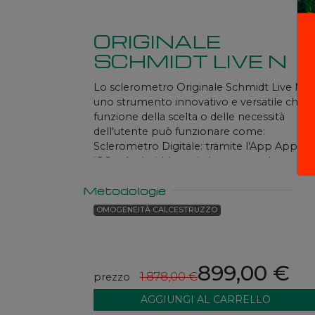
ORIGINALE
SCHMIDT LIVE N
Lo sclerometro Originale Schmidt Live N è
uno strumento innovativo e versatile che i
funzione della scelta o delle necessità
dell'utente può funzionare come:
Sclerometro Digitale: tramite l'App Apple
iOS o Android (gratuita) permette la
creazione dei report e la condivisione dei
Metodologie
dati.
Disponibile con certificato di calibrazione
OMOGENEITÀ CALCESTRUZZO
899,00 €
1.878,00 €
prezzo