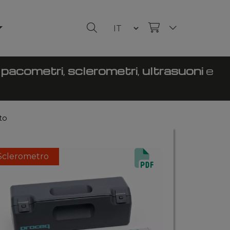
n
pacometri
,
sclerometri
,
ultrasuoni
e
to
Sclerometro