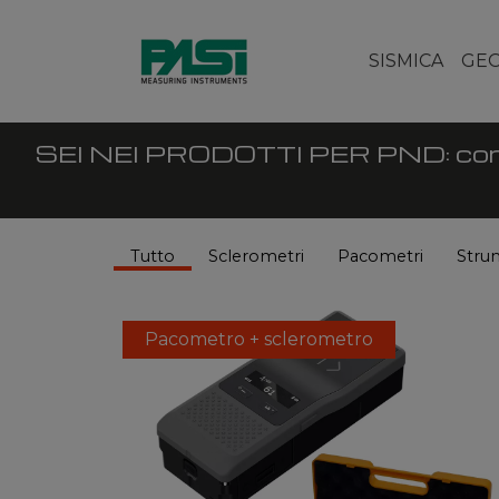
SISMICA
GEO
SEI NEI PRODOTTI PER PND: contro
Tutto
Sclerometri
Pacometri
Strum
Pacometro + sclerometro