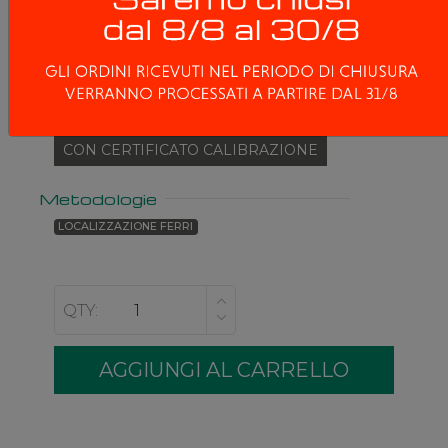
2.299,00 €
2.975,00 €
IVA compresa 2.804,78 €
Modelli
SENZA CERTIFICATO CALIBRAZIONE
CON CERTIFICATO CALIBRAZIONE
Metodologie
LOCALIZZAZIONE FERRI
QTY: