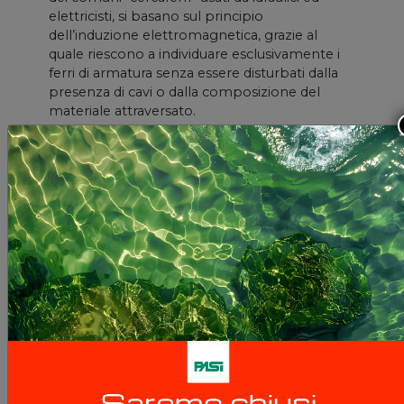
elettricisti, si basano sul principio
dell’induzione elettromagnetica, grazie al
quale riescono a individuare esclusivamente i
ferri di armatura senza essere disturbati dalla
presenza di cavi o dalla composizione del
materiale attraversato.
APPLICAZIONI
Controllo qualità delle nuove costruzioni /
Valutazione della durabilità e della resistenza
strutturale delle strutture in calcestruzzo
esistenti / Localizzazione dell'armatura /
Valutazione della resistenza al fuoco / Trovare
punti sicuri per la perforazione / Controllo
della copertura minima / Stima del diametro e
misura del copriferro.
InStock