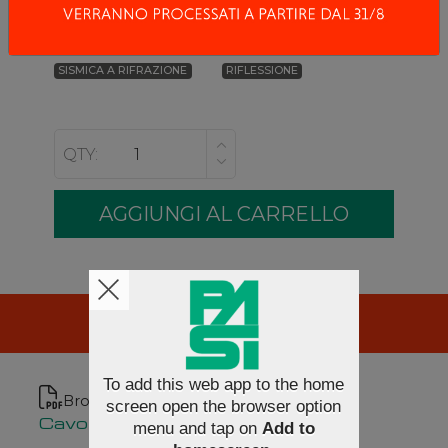
Metodologie
SISMICA A RIFRAZIONE
RIFLESSIONE
QTY:
RISORSE
To add this web app to the home
Brochure
screen open the browser option
Cavo sismico 12 canali - 130m [it]
menu and tap on
Add to