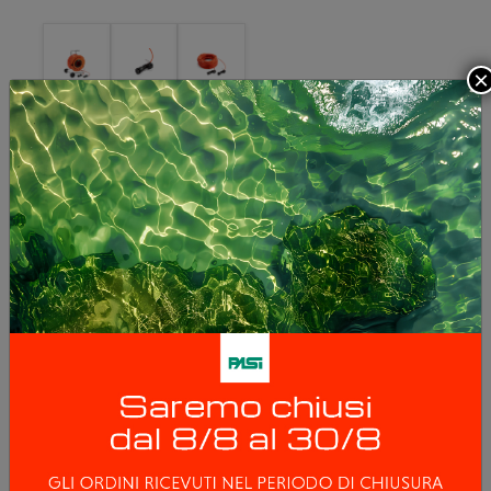
×
CAVO SISMICO 12
CANALI - 130M
Cavo sismico a 16 coppie twistate, con 12
takeout singoli, spaziatura 5m, terminato a
ciascuna estremità con due code da 5m e
connettore tipo Cannon NK2721C. Lunghezza
totale 130m. Fornito su rullo avvolgicavo.
1.219,00 €
1.360,00 €
IVA compresa 1.487,18 €