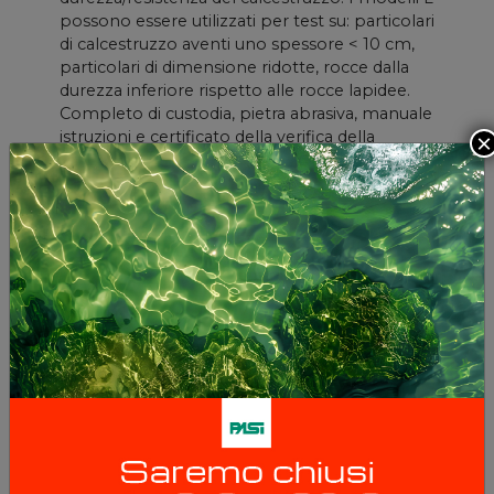
possono essere utilizzati per test su: particolari
di calcestruzzo aventi uno spessore < 10 cm,
particolari di dimensione ridotte, rocce dalla
durezza inferiore rispetto alle rocce lapidee.
Completo di custodia, pietra abrasiva, manuale
istruzioni e certificato della verifica della
×
taratura.
APPLICAZIONI:
Correlazione con la resistenza a
compressione non confinata delle rocce /
Correlazione con il modulo di elasticità delle
rocce / Predizione dei gradi di alterazione /
Predizione delle velocità di penetrazione per
macchine da scavo di gallerie.
359,00 €