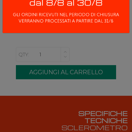
IVA compresa 437,98 €
Metodologie
RESISTENZA ALLA COMPRESSIONE
QTY:
SPECIFICHE
TECNICHE
SCLEROMETRO