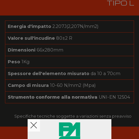
TIPO L
Energia d'impatto
2.207J(2,207N/mm2)
Valore sull'incudine
80±2 R
Dimensioni
66x280mm
Peso
1Kg
Spessore dell'elemento misurato
da 10 a 70cm
Campo di misura
10-60 N/mm2 (Mpa)
Strumento conforme alla normativa
UNI-EN 12504
Specifiche tecniche soggette a variazioni senza preavviso
RISORSE