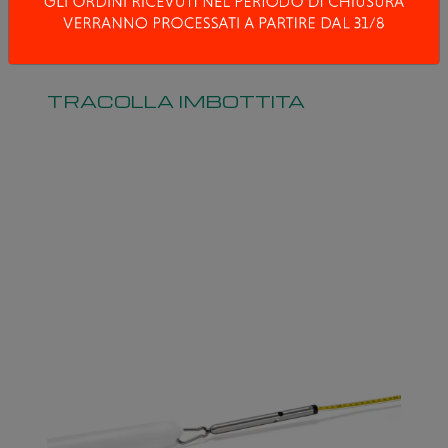
TRACOLLA IMBOTTITA
Borsa a tracolla imbottita disponibile in due
diversi formati, adatta a freatimetri con 30-50-
100-150m di cavo o rullo telecamera da 100-
200m.