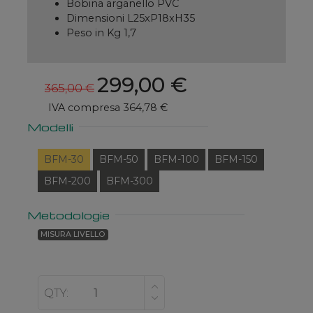
Bobina arganello PVC
Dimensioni L25xP18xH35
Peso in Kg 1,7
299,00 €
365,00 €
IVA compresa 364,78 €
Modelli
BFM-30
BFM-50
BFM-100
BFM-150
BFM-200
BFM-300
Metodologie
MISURA LIVELLO
QTY: