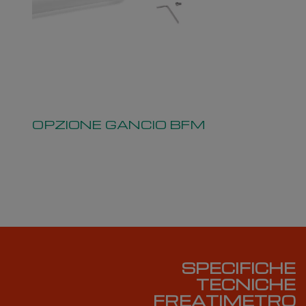
OPZIONE GANCIO BFM
Opzione gancio rimovibile per campionatore
bailer - per freatimetri Mod. BFM
SPECIFICHE
TECNICHE
FREATIMETRO