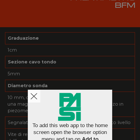
BFM
Graduazione
1cm
Sezione cavo tondo
5mm
Diametro sonda
10 mm, costruita in acciaio e gomma per
una maggiore flessibilità (adatta anche all’utilizzo in
piezometri di piccolo diametro)
Segnalatore acustico e visivo di raggiungimento livello
To add this web app to the home
screen open the browser option
Vite di regolazione della sensibilità accessibile
menu and tap on
Add to