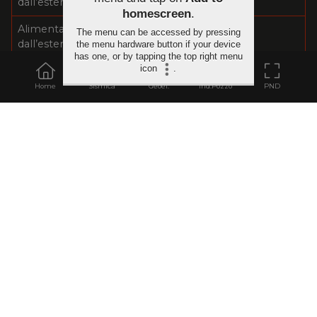
dall’esterno
homescreen
.
Alimentazione con batteria da 9V (estraibile
The menu can be accessed by pressing
dall’esterno per sostituzione)
the menu hardware button if your device
has one, or by tapping the top right menu
icon
.
Opzione gancio rimovibile per campionatore bailer
Home
Sismica
Geoel.
Ind.Pozzo
PND
Specifiche tecniche soggette a variazioni senza preavviso
RISORSE
Manuali
Brochure
BFM [it]
BFM [it]