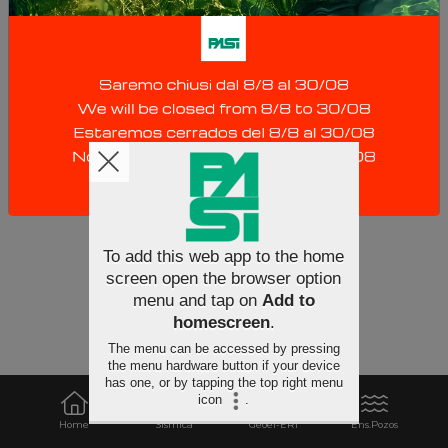
obtienen normalmente aplicando una corriente
continua a los dos electrodos A-B y midiendo la
tensión correspondiente entre los dos electrodos
M-N.
To add this web app to the home
screen open the browser option
menu and tap on
Add to
homescreen
.
The menu can be accessed by pressing
the menu hardware button if your device
has one, or by tapping the top right menu
icon
.
Home
Sismica
Geoel-ERT
Ens.Pozos