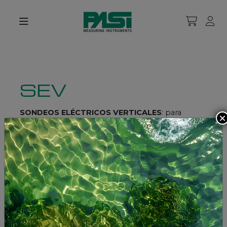
SEV
SONDEOS ELÉCTRICOS VERTICALES
: para
×
realizar mediciones de resistividad del subsuelo en
casos donde la estratificación es plana y paralela,
se utiliza la técnica del Sondeo Eléctrico Vertical
(SEV): esto implica una serie de mediciones de
resistividad realizadas con distancia progresiva
creciente entre los electrodos de corriente (dipolo
A-B o C1-C2) y potencial (dipolo M-N o P1-P2), de
acuerdo con un dispositivo con cuatro electrodos
(entre los más comunes el Wenner quadripole y el
Schlumberger quadripole). Las mediciones se