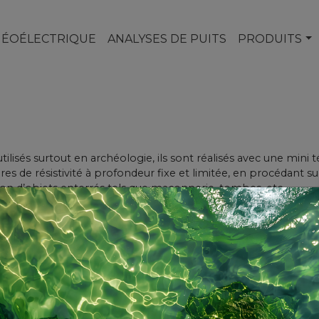
GÉOÉLECTRIQUE
ANALYSES DE PUITS
PRODUITS
 utilisés surtout en archéologie, ils sont réalisés avec une mini
s de résistivité à profondeur fixe et limitée, en procédant su
on d’objets enterrés tels que maçonnerie, tombes, etc.
OPOS DE NOUS
ise