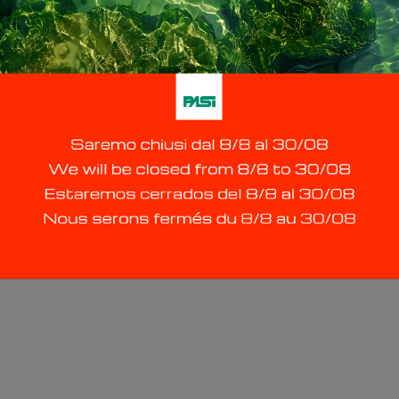
policy [EN]
preferences
 Galliari 5/E - 10125 Torino - P.Iva IT00737320010 - Tutti i diritti riservati