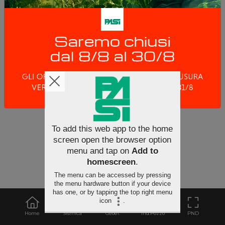
condizioni di equilibrio è funzione del grado di
polarizzabilità del terreno. La presenza di minerali
nel terreno - come sulfiti disseminati - genera
polarizzazione indotta; oltre alle applicazioni in
campo minerario, la polarizzazione indotta viene
utilizzata anche in campo ambientale (es.
controllo diffusione percolato nelle discariche).
To add this web app to the home
screen open the browser option
menu and tap on
Add to
homescreen
.
The menu can be accessed by pressing
the menu hardware button if your device
has one, or by tapping the top right menu
icon
.
Home
Sismica
Geoel.
Ind.Pozzo
PND