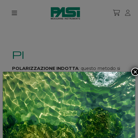
PI
POLARIZZAZIONE INDOTTA
: questo metodo si
×
basa sull’
energizzazione del terreno con una
corrente alternata
attraverso gli elettrodi di
corrente AB per un certo tempo T, per
poi
misurare il potenziale di equilibrio tra gli
elettrodi MN
. Tale potenziale, che si produce per
effetto della polarizzazione del terreno, assume un
andamento asintotico. Nel momento in cui si
interrompe l’energizzazione, tra MN non cade
istantaneamente a zero, bensì decade in un certo
tempo. Il tempo richiesto per ripristinare le