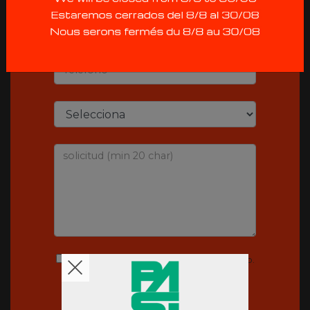
Email
Teléfono
solicitud (min 20 char)
No compartiremos su correo electrónico.
Lee el nuestro
privacy policy
.