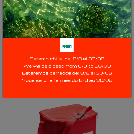
BASE UNIVERSAL
Base por geófono de acero inoxidable; permite
el uso de geófonos estándar en asfalto,
hormigón y otras superficies duras sin tener que
desenroscar la punta.