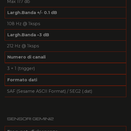
Max 117 db
Largh.Banda +/- 0.1 dB
108 Hz @ 1ksps
Largh.Banda –3 dB
212 Hz @ 1ksps
Numero di canali
3 + 1 (trigger)
Formato dati
SAF (Sesame ASCII Format) / SEG2 (.dat)
SENSORI GEMINI2