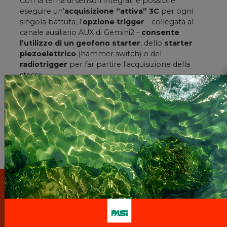
Con la terna di sensori integrati è possibile
eseguire un’
acquisizione “attiva” 3C
per ogni
singola battuta; l’
opzione trigger
- collegata al
canale ausiliario AUX di Gemini2 -
consente
l’utilizzo di un geofono starter
, dello
starter
piezoelettrico
(hammer switch) o del
radiotrigger
per far partire l’acquisizione della
stessa.
Grazie alla
multitrigger box
, due (o più) unità
Gemini 2 possono essere
sincronizzate via cavo
utilizzando le prolunghe trigger, oppure via radio
utilizzando il
radiotrigger
. Con l’opzione GPS sarà
invece possibile georeferenziare l’acquisizione
(ovviamente in presenza di segnale GPS).
SPECIFICHE
TECNICHE
GEMINI2