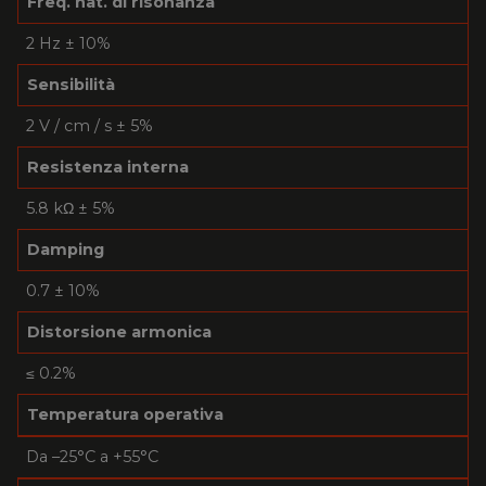
Freq. nat. di risonanza
2 Hz ± 10%
Sensibilità
2 V / cm / s ± 5%
Resistenza interna
5.8 kΩ ± 5%
Damping
0.7 ± 10%
Distorsione armonica
≤ 0.2%
Temperatura operativa
Da –25°C a +55°C