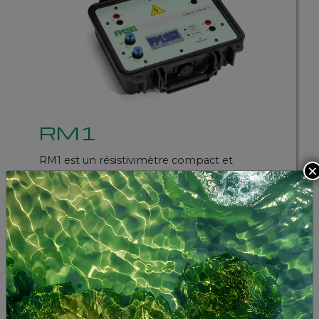
RM1
RM1 est un résistivimètre compact et
×
polyvalent, avec carte d’acquisition de
données 24 bits, spécialement conçu pour
toutes les sondages électrique 1D.
Methodologies
SEV
SEH
POTENTIELLES SPONTANÉES (PS)
POLARISATION INDUITE (PI)
TOMOGRAPHIE ÉLECTRIQUE