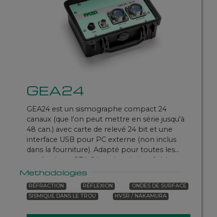
GEA24
GEA24 est un sismographe compact 24
canaux (que l'on peut mettre en série jusqu'à
48 can.) avec carte de relevé 24 bit et une
interface USB pour PC externe (non inclus
dans la fourniture). Adapté pour toutes les
applications, GEA-24 est la solution fiable et
économique pour toutes les utilisations
Methodologies
professionnelles.
RÉFRACTION
RÉFLEXION
ONDES DE SURFACE
SISMIQUE DANS LE TROU
HVSR / NAKAMURA