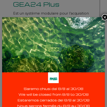
GEA24 Plus
Est un système modulaire pour l’acquisition
×
de données sismiques. Chaque unité (24
canaux, 24 bits) peut être intégrée dans une
configuration multicanale contrôlable par un
seul PC externe.
Methodologies
RÉFRACTION
RÉFLEXION
ONDES DE SURFACE
SISMIQUE DANS LE TROU
HVSR / NAKAMURA
Instrument