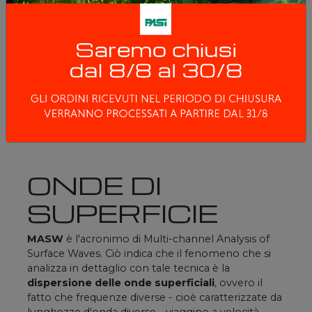
MODELLAZIONE DEGLI ACQUIFERI IN
ZONE SEDIMENTARIE
RICERCA ACQUIFERI IN ROCCE
FRATTURATE
ONDE DI
SUPERFICIE
MASW
è l'acronimo di Multi-channel Analysis of
Surface Waves. Ciò indica che il fenomeno che si
analizza in dettaglio con tale tecnica è la
dispersione delle onde superficiali
, ovvero il
fatto che frequenze diverse - cioè caratterizzate da