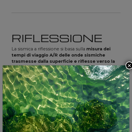
RIFLESSIONE
La sismica a riflessione si basa sulla
misura dei
tempi di viaggio A/R delle onde sismiche
trasmesse dalla superficie e riflesse verso la
×
superficie
dalle interfacce tra orizzonti
geologici con caratteristiche diverse.
INDAGINI AD ALTA RISOLUZIONE PER
MODELLAZIONE ORIZZONTI SEPOLTI
INDAGINI SU CORPI FRANOSI
INDAGINI SU LETTO DI FIUMI, LAGHI,
ESTUARI